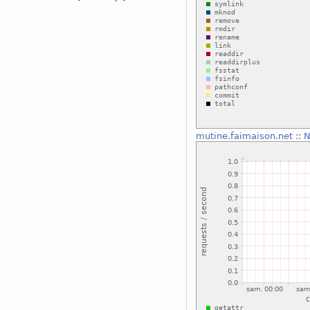
mutine.faimaison.net
::
N