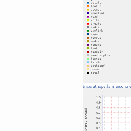
tricerathops.faimaison.n