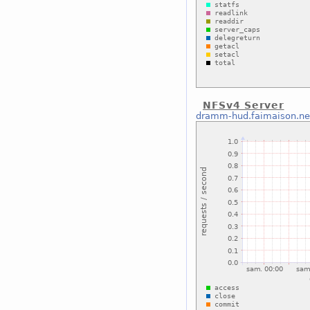
NFSv4 Server
dramm-hud.faimaison.ne