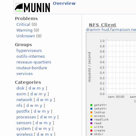
Overview
Problems
Critical
(0)
NFS Client
dramm-hud.faimaison.ne
Warning
(0)
Unknown
(0)
Groups
hyperviseurs
outils-internes
reseaux-quartiers
routeur-bordure
services
Categories
disk
[
d
w
m
y
]
exim
[
d
w
m
y
]
network
[
d
w
m
y
]
nfs
[
d
w
m
y
]
postfix
[
d
w
m
y
]
processes
[
d
w
m
y
]
sensors
[
d
w
m
y
]
system
[
d
w
m
y
]
wireless
[
d
w
m
y
]