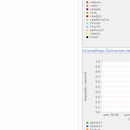
tricerathops.faimaison.n