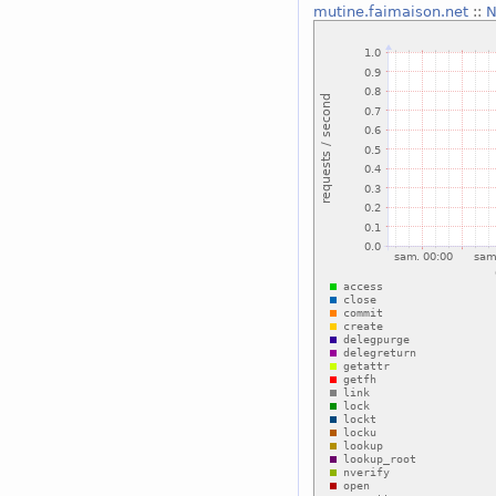
mutine.faimaison.net
::
N