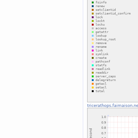
tricerathops.faimaison.n