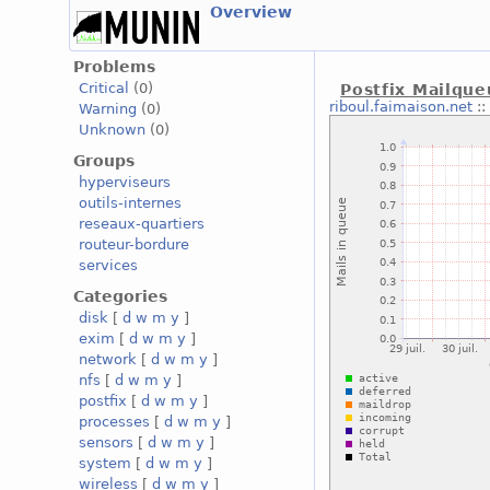
Overview
Problems
Critical
(0)
Postfix Mailqu
riboul.faimaison.net
:
Warning
(0)
Unknown
(0)
Groups
hyperviseurs
outils-internes
reseaux-quartiers
routeur-bordure
services
Categories
disk
[
d
w
m
y
]
exim
[
d
w
m
y
]
network
[
d
w
m
y
]
nfs
[
d
w
m
y
]
postfix
[
d
w
m
y
]
processes
[
d
w
m
y
]
sensors
[
d
w
m
y
]
system
[
d
w
m
y
]
wireless
[
d
w
m
y
]