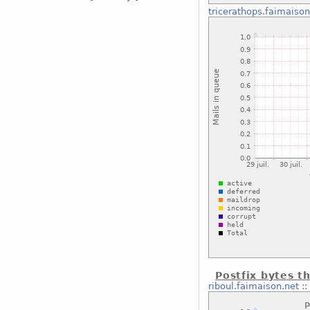
tricerathops.faimaison
Postfix bytes t
riboul.faimaison.net
: