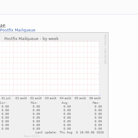
eue
:
Postfix Mailqueue